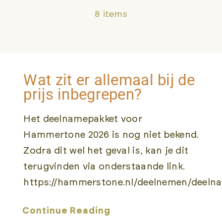
8 items
ROUTES
BEWONERSINFORMATIE
Wat zit er allemaal bij de
SPORTOGRAF
prijs inbegrepen?
Het deelnamepakket voor
Hammertone 2026 is nog niet bekend.
Zodra dit wel het geval is, kan je dit
terugvinden via onderstaande link.
https://hammerstone.nl/deelnemen/deeln
Continue Reading