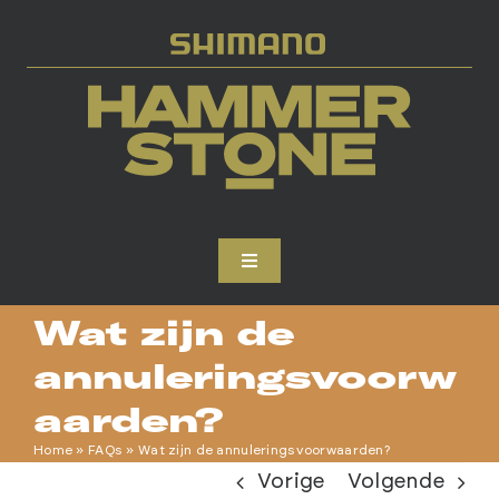
Skip
to
content
Toggle
Navigation
HOME
Wat zijn de
annuleringsvoorw
INSCHRIJVEN
aarden?
Home
»
FAQs
»
Wat zijn de annuleringsvoorwaarden?
DEELNEMEN
Vorige
Volgende