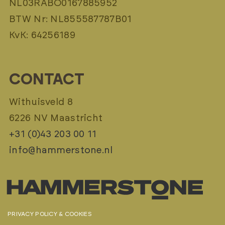
NL03RABO0167885952
BTW Nr: NL855587787B01
KvK: 64256189
CONTACT
Withuisveld 8
6226 NV Maastricht
+31 (0)43 203 00 11
info@hammerstone.nl
PRIVACY POLICY & COOKIES