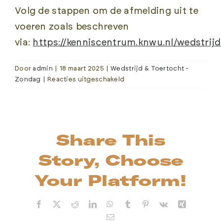
Volg de stappen om de afmelding uit te
voeren zoals beschreven
via:
https://kenniscentrum.knwu.nl/wedstrij
Door
admin
|
18 maart 2025
|
Wedstrijd & Toertocht -
voor
Zondag
|
Reacties uitgeschakeld
Wat
zijn
de
annuleringsvoorwaarden?
Share This
Story, Choose
Your Platform!
Facebook
X
Reddit
LinkedIn
WhatsApp
Tumblr
Pinterest
Vk
Xing
Email