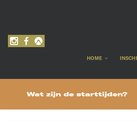
Skip
to
content
HOME
INSCH
Wat zijn de starttijden?