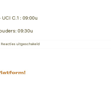
CI C.1 : 09:00u
uders: 09:30u
voor
Reacties uitgeschakeld
Wat
zijn
de
starttijden?
Platform!