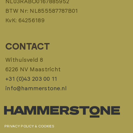
NL03RABO0167885952
BTW Nr: NL855587787B01
KvK: 64256189
CONTACT
Withuisveld 8
6226 NV Maastricht
+31 (0)43 203 00 11
info@hammerstone.nl
PRIVACY POLICY & COOKIES