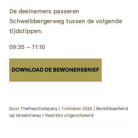
ROUTES
De deelnemers passeren
Schweibbergerweg tussen de volgende
BEWONERSINFORMATIE
tijdstippen:
09:35 – 11:10
SPORTOGRAF
Door
ThePeprCompany
|
1 oktober 2025
|
Bereikbaarheid
voor
op straatniveau
|
Reacties uitgeschakeld
Mechelen