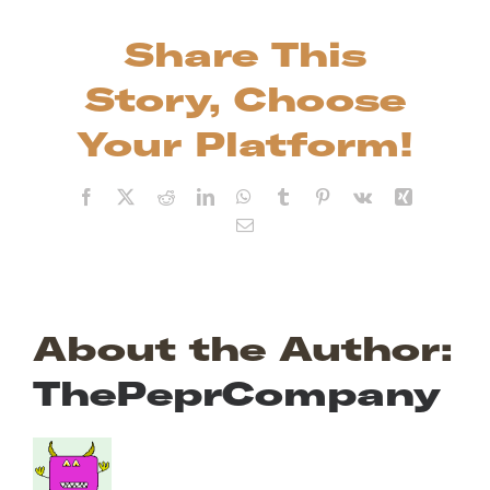
Share This
Story, Choose
Your Platform!
Facebook
X
Reddit
LinkedIn
WhatsApp
Tumblr
Pinterest
Vk
Xing
Email
About the Author:
ThePeprCompany