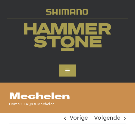
Skip
to
content
Toggle
Navigation
HOME
Mechelen
Home
»
FAQs
»
Mechelen
INSCHRIJVEN
Vorige
Volgende
DEELNEMEN